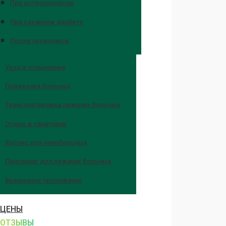
При остеохондрозе
При сахарном диабете
После переломов
Уход в стационаре
Перевозка больных
Транспортировка лежачих больных
Отдых в санатории
Хоспис для онкобольных
Пансионат для лежачих больных
Временное проживание
ЦЕНЫ
ОТЗЫВЫ