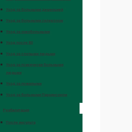
Уход за больными деменцией
Уход за больными склерозом
Уход за онкобольными
Уход после 80
Уход за слепыми людьми
Уход за психически больными
людьми
Уход за пожилыми
Уход за больными Паркинсоном
Реабилитация
После инсульта