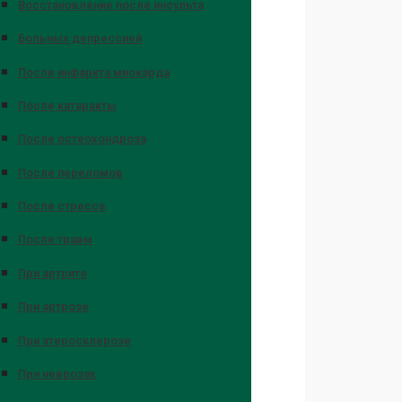
Восстановление после инсульта
Больных депрессией
После инфаркта миокарда
После катаракты
После остеохондроза
После переломов
После стресса
После травм
При артрите
При артрозе
При атеросклерозе
При неврозах