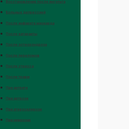
Восстановление после инсульта
Больных депрессией
После инфаркта миокарда
После катаракты
После остеохондроза
После переломов
После стресса
После травм
При артрите
При артрозе
При атеросклерозе
При неврозах