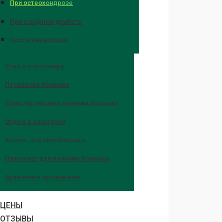
При остеохондрозе
При сахарном диабете
После переломов
Уход в стационаре
Перевозка больных
Транспортировка лежачих больных
Отдых в санатории
Хоспис для онкобольных
Пансионат для лежачих больных
Временное проживание
ЦЕНЫ
ОТЗЫВЫ