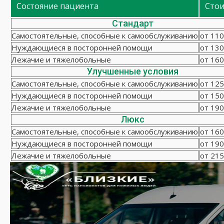
Состояние пациента
Сто
Стандарт
Самостоятельные, способные к самообслуживанию
от 110
Нуждающиеся в посторонней помощи
от 130
Лежачие и тяжелобольные
от 160
Улучшенные условия
Самостоятельные, способные к самообслуживанию
от 125
Нуждающиеся в посторонней помощи
от 150
Лежачие и тяжелобольные
от 190
Люкс
Самостоятельные, способные к самообслуживанию
от 160
Нуждающиеся в посторонней помощи
от 190
Лежачие и тяжелобольные
от 215