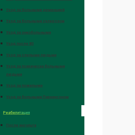
Уход за больными деменцией
Уход за больными склерозом
Уход за онкобольными
Уход после 80
Уход за слепыми людьми
Уход за психически больными
людьми
Уход за пожилыми
Уход за больными Паркинсоном
Реабилитация
После инсульта