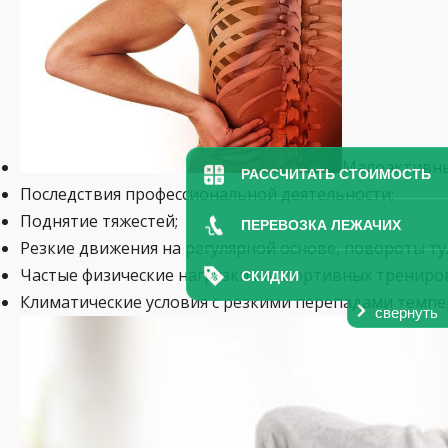
Малоактивны
РАССЧИТАТЬ СТОИМОСТЬ
Последствия профессиональной деятельности;
Поднятие тяжестей;
ПЕРЕВОЗКА ЛЕЖАЧИХ
Резкие движения на регулярной основе, повороты ту
Частые физические нагрузки на спортивных трениро
СКИДКИ
Климатические условия с резкими перепадами темпе
свернуть