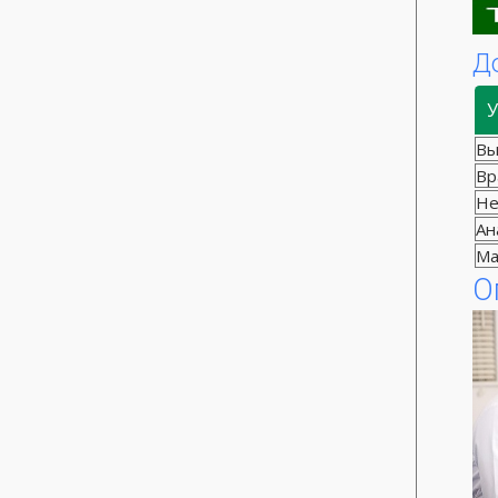
Д
У
Вы
Вр
Не
Ан
Ма
О