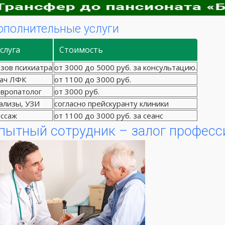
ополнительные услуги
слуга
Стоимость
зов психиатра
от 3000 до 5000 руб. за консультацию.
ач ЛФК
от 1100 до 3000 руб.
вропатолог
от 3000 руб.
ализы, УЗИ
согласно прейскуранту клиники
ссаж
от 1100 до 3000 руб. за сеанс
пытный сотрудник – залог професс