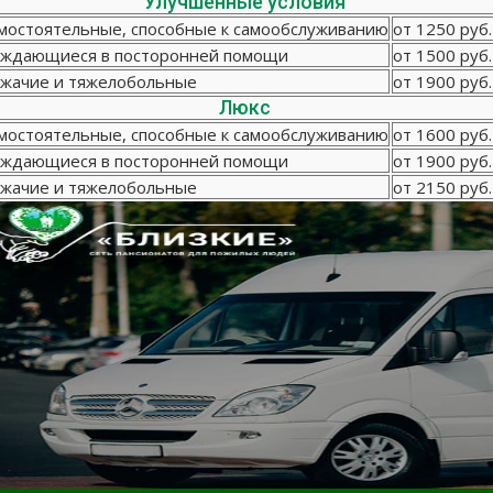
Улучшенные условия
мостоятельные, способные к самообслуживанию
от 1250 руб.
ждающиеся в посторонней помощи
от 1500 руб.
жачие и тяжелобольные
от 1900 руб.
Люкс
мостоятельные, способные к самообслуживанию
от 1600 руб.
ждающиеся в посторонней помощи
от 1900 руб.
жачие и тяжелобольные
от 2150 руб.