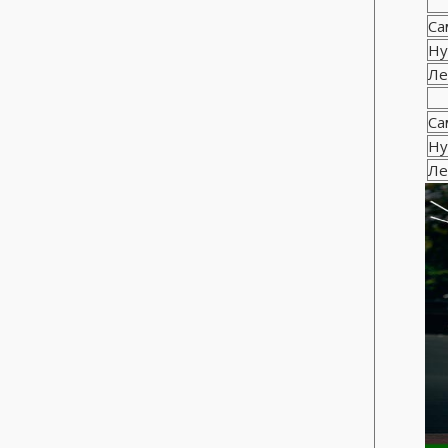
Са
Ну
Ле
Са
Ну
Ле