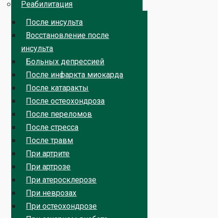
Реабилитация
После инсульта
Восстановление после
инсульта
Больных депрессией
После инфаркта миокарда
После катаракты
После остеохондроза
После переломов
После стресса
После травм
При артрите
При артрозе
При атеросклерозе
При неврозах
При остеохондрозе